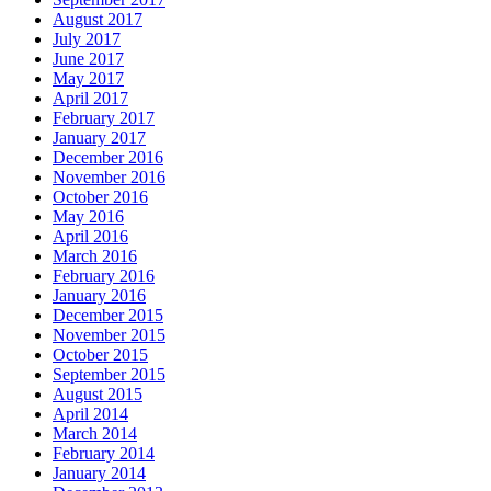
August 2017
July 2017
June 2017
May 2017
April 2017
February 2017
January 2017
December 2016
November 2016
October 2016
May 2016
April 2016
March 2016
February 2016
January 2016
December 2015
November 2015
October 2015
September 2015
August 2015
April 2014
March 2014
February 2014
January 2014