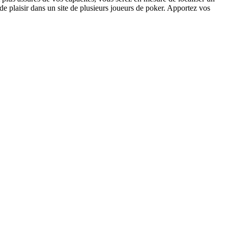
de plaisir dans un site de plusieurs joueurs de poker. Apportez vos