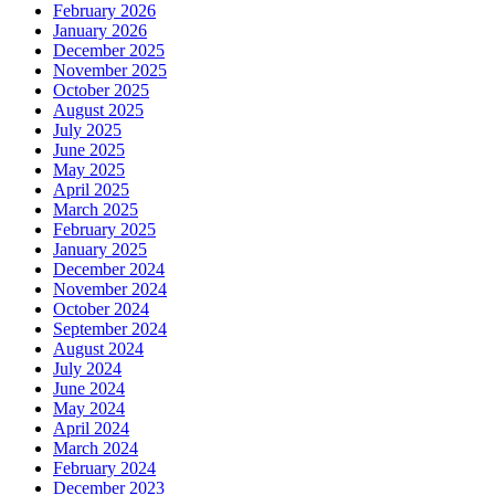
February 2026
January 2026
December 2025
November 2025
October 2025
August 2025
July 2025
June 2025
May 2025
April 2025
March 2025
February 2025
January 2025
December 2024
November 2024
October 2024
September 2024
August 2024
July 2024
June 2024
May 2024
April 2024
March 2024
February 2024
December 2023