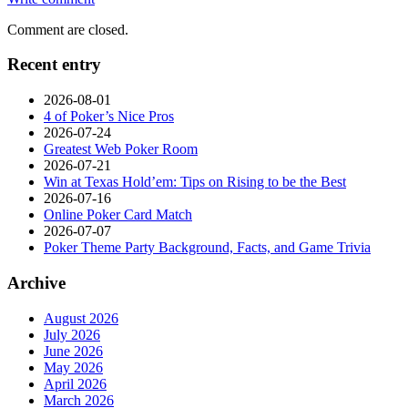
Comment are closed.
Recent entry
2026-08-01
4 of Poker’s Nice Pros
2026-07-24
Greatest Web Poker Room
2026-07-21
Win at Texas Hold’em: Tips on Rising to be the Best
2026-07-16
Online Poker Card Match
2026-07-07
Poker Theme Party Background, Facts, and Game Trivia
Archive
August 2026
July 2026
June 2026
May 2026
April 2026
March 2026